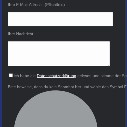
Ihre E-Mail-Adresse (Pflichtfeld)
Ihre Nachricht
Ich habe die
Datenschutzerklärung
gelesen und stimme der Sp
Bitte beweise, dass du kein Spambot bist und wähle das Symbol
F