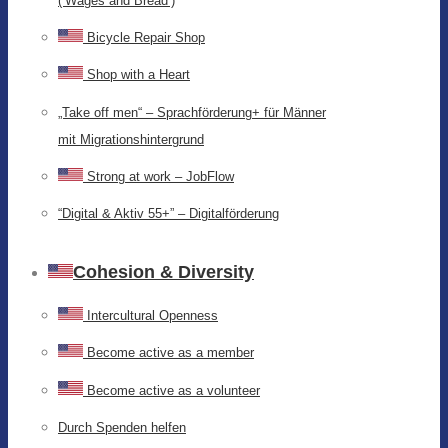
(‘Wages and Bread’)
Bicycle Repair Shop
Shop with a Heart
„Take off men“ – Sprachförderung+ für Männer
mit Migrationshintergrund
Strong at work – JobFlow
“Digital & Aktiv 55+” – Digitalförderung
Cohesion & Diversity
Intercultural Openness
Become active as a member
Become active as a volunteer
Durch Spenden helfen