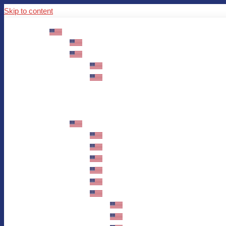
Skip to content
ABOUT US
Mission – Values – Sustainability
100 years AWO in Germany
The District’s Greetings
Founding and history
Fotowettbewerb “Zeige Herz”
Historische Nähstube / Verkaufsaktion
Videos zum Jubiläum
75 years AWO Fulda
Let us tell you what has happened in 7
Milestones
Anniversary Exhibition in Fulda Castle
Anniversary Exhibition/Framework P
Painting Competition “AWO AND ME”
Walk through Fulda and learn about 
Station 1: Erna Hosemans’s Apar
Station 2: AWO’s Office as of 19