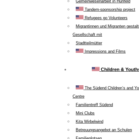
Gemeinwesenarbeit in Hünfeld
Tandem-sponsorship project
Refugees go Volunteers
Migrantinnen und Migranten gestal
Gesellschaft mit
Stadtteilmütter
Impressions and Films
Children & Youth
The Südend Children’s and Yo
Centre
Familientreff Südend
Mini Clubs
Kita Wirbelwind
Betreuungsangebot an Schulen
Familienlotsen