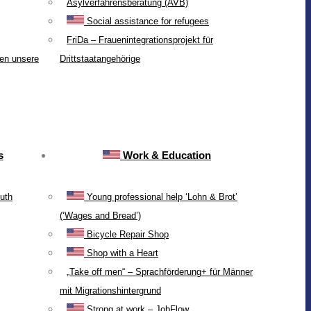
Asylverfahrensberatung (AVB)
Social assistance for refugees
FriDa – Frauenintegrationsprojekt für
ten unsere
Drittstaatangehörige
s
Work & Education
uth
Young professional help ‘Lohn & Brot’
(‘Wages and Bread’)
Bicycle Repair Shop
Shop with a Heart
„Take off men“ – Sprachförderung+ für Männer
mit Migrationshintergrund
Strong at work – JobFlow