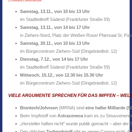
Samstag, 13.11., von 10 bis 13 Uhr
im Stadtteiltreff Südend (Frankfurter Straße 59)
Samstag, 13.11., von 14 bis 17 Uhr
in Ziehers-Nord, Platz der Weißen Rose/ Pfarrsaal St. Paul
Samstag, 20.11., von 10 bis 13 Uhr
im Bürgerzentrum Ziehers-Süd (Dingelstedtstr. 12)
Dienstag, 7.12., von 14 bis 17 Uhr
im Stadtteiltreff Südend (Frankfurter Straße 59)
Mittwoch, 15.12., von 12.30 bis 15.30 Uhr
im Bürgerzentrum Ziehers-Süd (Dingelstedtstr. 12)
VIELE ARGUMENTE SPRECHEN FÜR DAS IMPFEN –
WELC
Biontech/Johnson
(MRNA) sind
eine halbe Milliarde (5
Beim Impfstoff von
Astrazeneca
kam es zu Sinusvenene
„Hersteller haften nicht“ wurde publik gemacht – aber de
Den üblichen
Todimpfstoff
gibt es gegen Corona nicht. Ab