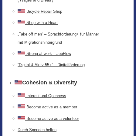
(‘Wages and Bread’)
Bicycle Repair Shop
Shop with a Heart
„Take off men“ – Sprachförderung+ für Männer
mit Migrationshintergrund
Strong at work – JobFlow
“Digital & Aktiv 55+” – Digitalförderung
Cohesion & Diversity
Intercultural Openness
Become active as a member
Become active as a volunteer
Durch Spenden helfen