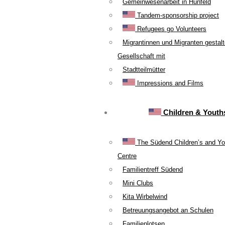
Gemeinwesenarbeit in Hünfeld
Tandem-sponsorship project
Refugees go Volunteers
Migrantinnen und Migranten gestal
Gesellschaft mit
Stadtteilmütter
Impressions and Films
Children & Youth
The Südend Children’s and Yo
Centre
Familientreff Südend
Mini Clubs
Kita Wirbelwind
Betreuungsangebot an Schulen
Familienlotsen