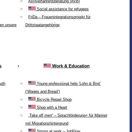
Asylverfahrensberatung (AVB)
Social assistance for refugees
FriDa – Frauenintegrationsprojekt für
ten unsere
Drittstaatangehörige
s
Work & Education
uth
Young professional help ‘Lohn & Brot’
(‘Wages and Bread’)
Bicycle Repair Shop
Shop with a Heart
„Take off men“ – Sprachförderung+ für Männer
mit Migrationshintergrund
Strong at work – JobFlow