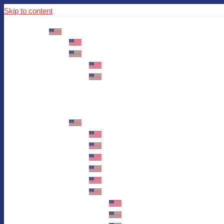
Skip to content
ABOUT US
Mission – Values – Sustainability
100 years AWO in Germany
The District’s Greetings
Founding and history
Fotowettbewerb “Zeige Herz”
Historische Nähstube / Verkaufsaktion
Videos zum Jubiläum
75 years AWO Fulda
Let us tell you what has happened in 7
Milestones
Anniversary Exhibition in Fulda Castle
Anniversary Exhibition/Framework P
Painting Competition “AWO AND ME”
Walk through Fulda and learn about 
Station 1: Erna Hosemans’s Apar
Station 2: AWO’s Office as of 19