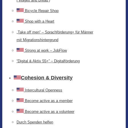
(‘Wages and Bread’)
Bicycle Repair Shop
Shop with a Heart
„Take off men“ – Sprachförderung+ für Männer
mit Migrationshintergrund
Strong at work – JobFlow
“Digital & Aktiv 55+” – Digitalförderung
Cohesion & Diversity
Intercultural Openness
Become active as a member
Become active as a volunteer
Durch Spenden helfen