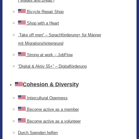
(‘Wages and Bread’)
Bicycle Repair Shop
Shop with a Heart
„Take off men“ – Sprachförderung+ für Männer
mit Migrationshintergrund
Strong at work – JobFlow
“Digital & Aktiv 55+” – Digitalförderung
Cohesion & Diversity
Intercultural Openness
Become active as a member
Become active as a volunteer
Durch Spenden helfen