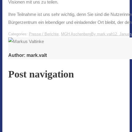
Visionen mit uns zu teilen.
Ihre Teilnahme ist uns sehr wichtig, denn Sie sind die Nutzer
Bürgerzentrum ein lebendiger und einladender Ort bleibt, der d
Categories:
Presse / Berichte
,
MGH Aschenberg
By
mark.valt
12. Januar
Author:
mark.valt
Post navigation