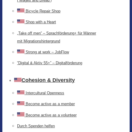
(‘Wages and Bread’)
Bicycle Repair Shop
Shop with a Heart
„Take off men“ – Sprachförderung+ für Männer
mit Migrationshintergrund
Strong at work – JobFlow
“Digital & Aktiv 55+” – Digitalförderung
Cohesion & Diversity
Intercultural Openness
Become active as a member
Become active as a volunteer
Durch Spenden helfen