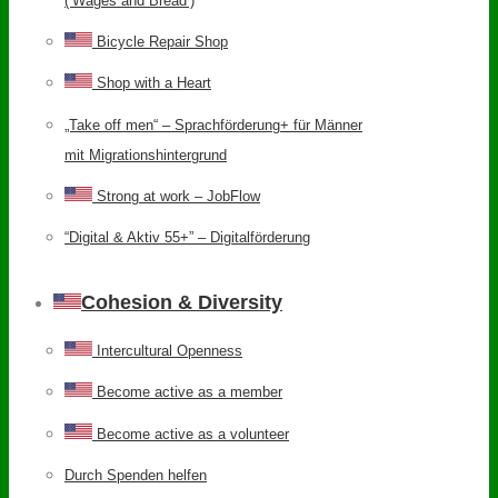
(‘Wages and Bread’)
Bicycle Repair Shop
Shop with a Heart
„Take off men“ – Sprachförderung+ für Männer
mit Migrationshintergrund
Strong at work – JobFlow
“Digital & Aktiv 55+” – Digitalförderung
Cohesion & Diversity
Intercultural Openness
Become active as a member
Become active as a volunteer
Durch Spenden helfen