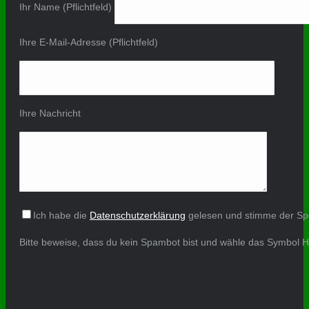
Ihr Name (Pflichtfeld)
Ihre E-Mail-Adresse (Pflichtfeld)
Ihre Nachricht
Ich habe die
Datenschutzerklärung
gelesen und stimme der Sp
Bitte beweise, dass du kein Spambot bist und wähle das Symbol
H