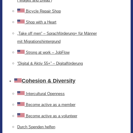
(‘Wages and Bread’)
Bicycle Repair Shop
Shop with a Heart
„Take off men“ – Sprachförderung+ für Männer
mit Migrationshintergrund
Strong at work – JobFlow
“Digital & Aktiv 55+” – Digitalförderung
Cohesion & Diversity
Intercultural Openness
Become active as a member
Become active as a volunteer
Durch Spenden helfen