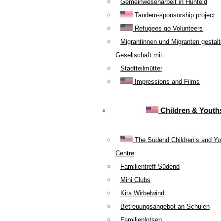
Gemeinwesenarbeit in Hünfeld
Tandem-sponsorship project
Refugees go Volunteers
Migrantinnen und Migranten gestal
Gesellschaft mit
Stadtteilmütter
Impressions and Films
Children & Youth
The Südend Children’s and Yo
Centre
Familientreff Südend
Mini Clubs
Kita Wirbelwind
Betreuungsangebot an Schulen
Familienlotsen