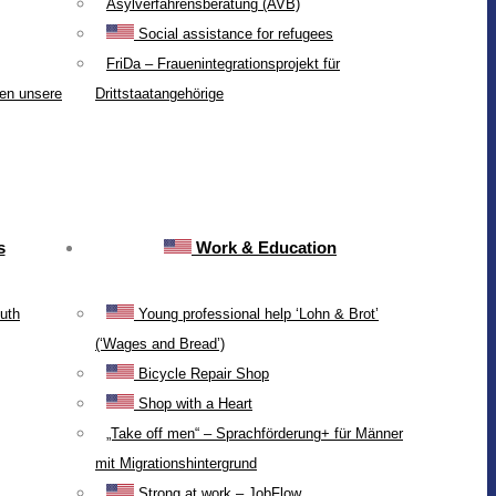
Asylverfahrensberatung (AVB)
Social assistance for refugees
FriDa – Frauenintegrationsprojekt für
ten unsere
Drittstaatangehörige
s
Work & Education
uth
Young professional help ‘Lohn & Brot’
(‘Wages and Bread’)
Bicycle Repair Shop
Shop with a Heart
„Take off men“ – Sprachförderung+ für Männer
mit Migrationshintergrund
Strong at work – JobFlow