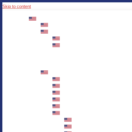
Skip to content
ABOUT US
Mission – Values – Sustainability
100 years AWO in Germany
The District’s Greetings
Founding and history
Fotowettbewerb “Zeige Herz”
Historische Nähstube / Verkaufsaktion
Videos zum Jubiläum
75 years AWO Fulda
Let us tell you what has happened in 7
Milestones
Anniversary Exhibition in Fulda Castle
Anniversary Exhibition/Framework P
Painting Competition “AWO AND ME”
Walk through Fulda and learn about 
Station 1: Erna Hosemans’s Apar
Station 2: AWO’s Office as of 19