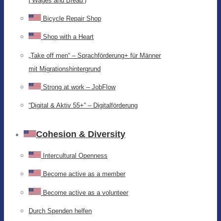
(‘Wages and Bread’)
Bicycle Repair Shop
Shop with a Heart
„Take off men“ – Sprachförderung+ für Männer
mit Migrationshintergrund
Strong at work – JobFlow
“Digital & Aktiv 55+” – Digitalförderung
Cohesion & Diversity
Intercultural Openness
Become active as a member
Become active as a volunteer
Durch Spenden helfen