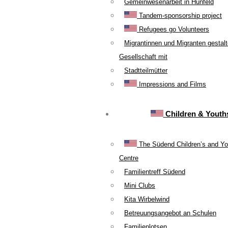
Gemeinwesenarbeit in Hünfeld
Tandem-sponsorship project
Refugees go Volunteers
Migrantinnen und Migranten gestal
Gesellschaft mit
Stadtteilmütter
Impressions and Films
Children & Youth
The Südend Children’s and Yo
Centre
Familientreff Südend
Mini Clubs
Kita Wirbelwind
Betreuungsangebot an Schulen
Familienlotsen