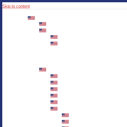
Skip to content
ABOUT US
Mission – Values – Sustainability
100 years AWO in Germany
The District’s Greetings
Founding and history
Fotowettbewerb “Zeige Herz”
Historische Nähstube / Verkaufsaktion
Videos zum Jubiläum
75 years AWO Fulda
Let us tell you what has happened in 7
Milestones
Anniversary Exhibition in Fulda Castle
Anniversary Exhibition/Framework P
Painting Competition “AWO AND ME”
Walk through Fulda and learn about 
Station 1: Erna Hosemans’s Apar
Station 2: AWO’s Office as of 19