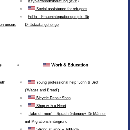
Asylverfahrensberatung (AVB)
Social assistance for refugees
FriDa – Frauenintegrationsprojekt für
ten unsere
Drittstaatangehörige
s
Work & Education
uth
Young professional help ‘Lohn & Brot’
(‘Wages and Bread’)
Bicycle Repair Shop
Shop with a Heart
„Take off men“ – Sprachförderung+ für Männer
mit Migrationshintergrund
Strong at work – JobFlow