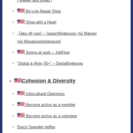
(‘Wages and Bread’)
Bicycle Repair Shop
Shop with a Heart
„Take off men“ – Sprachförderung+ für Männer
mit Migrationshintergrund
Strong at work – JobFlow
“Digital & Aktiv 55+” – Digitalförderung
Cohesion & Diversity
Intercultural Openness
Become active as a member
Become active as a volunteer
Durch Spenden helfen