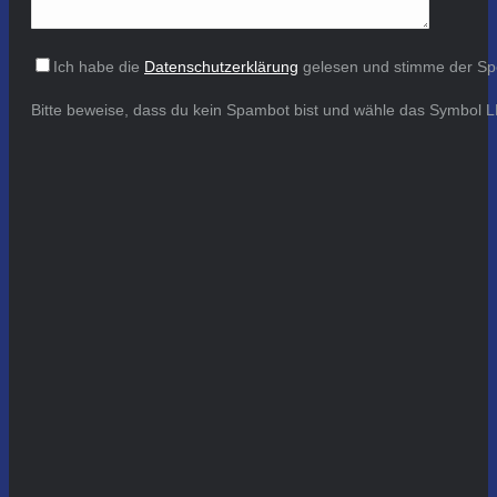
Ich habe die
Datenschutzerklärung
gelesen und stimme der Sp
Bitte beweise, dass du kein Spambot bist und wähle das Symbol
L