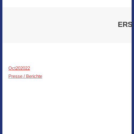
ERS
Oct
20
2022
Presse / Berichte