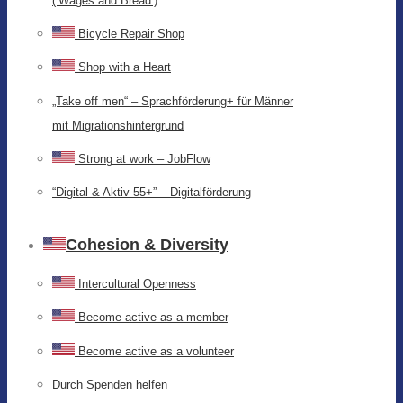
(‘Wages and Bread’)
Bicycle Repair Shop
Shop with a Heart
„Take off men“ – Sprachförderung+ für Männer
mit Migrationshintergrund
Strong at work – JobFlow
“Digital & Aktiv 55+” – Digitalförderung
Cohesion & Diversity
Intercultural Openness
Become active as a member
Become active as a volunteer
Durch Spenden helfen