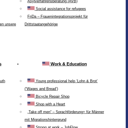
Asylverfahrensberatung (AVB)
Social assistance for refugees
FriDa – Frauenintegrationsprojekt für
ten unsere
Drittstaatangehörige
s
Work & Education
uth
Young professional help ‘Lohn & Brot’
(‘Wages and Bread’)
Bicycle Repair Shop
Shop with a Heart
„Take off men“ – Sprachförderung+ für Männer
mit Migrationshintergrund
Strong at work – JobFlow