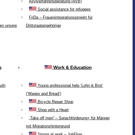
Asylverfahrensberatung (AVB)
Social assistance for refugees
FriDa – Frauenintegrationsprojekt für
ten unsere
Drittstaatangehörige
s
Work & Education
uth
Young professional help ‘Lohn & Brot’
(‘Wages and Bread’)
Bicycle Repair Shop
Shop with a Heart
„Take off men“ – Sprachförderung+ für Männer
mit Migrationshintergrund
Strong at work – JobFlow