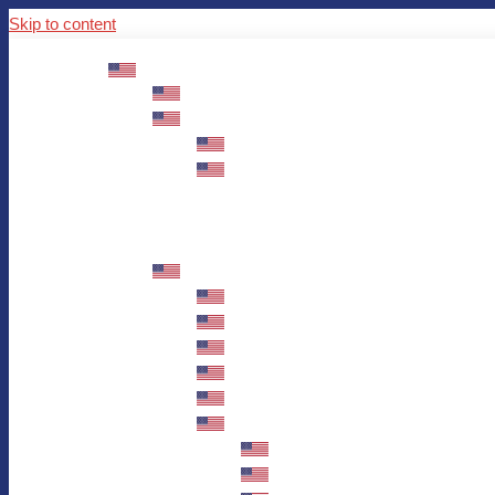
Skip to content
ABOUT US
Mission – Values – Sustainability
100 years AWO in Germany
The District’s Greetings
Founding and history
Fotowettbewerb “Zeige Herz”
Historische Nähstube / Verkaufsaktion
Videos zum Jubiläum
75 years AWO Fulda
Let us tell you what has happened in 7
Milestones
Anniversary Exhibition in Fulda Castle
Anniversary Exhibition/Framework P
Painting Competition “AWO AND ME”
Walk through Fulda and learn about 
Station 1: Erna Hosemans’s Apar
Station 2: AWO’s Office as of 19