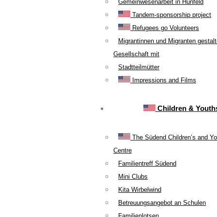
Gemeinwesenarbeit in Hünfeld
Tandem-sponsorship project
Refugees go Volunteers
Migrantinnen und Migranten gestal
Gesellschaft mit
Stadtteilmütter
Impressions and Films
Children & Youth
The Südend Children’s and Yo
Centre
Familientreff Südend
Mini Clubs
Kita Wirbelwind
Betreuungsangebot an Schulen
Familienlotsen