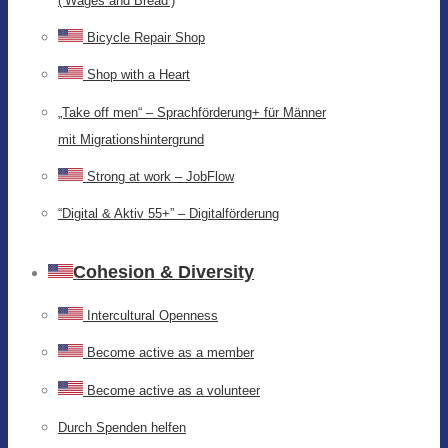
(‘Wages and Bread’)
Bicycle Repair Shop
Shop with a Heart
„Take off men“ – Sprachförderung+ für Männer
mit Migrationshintergrund
Strong at work – JobFlow
“Digital & Aktiv 55+” – Digitalförderung
Cohesion & Diversity
Intercultural Openness
Become active as a member
Become active as a volunteer
Durch Spenden helfen