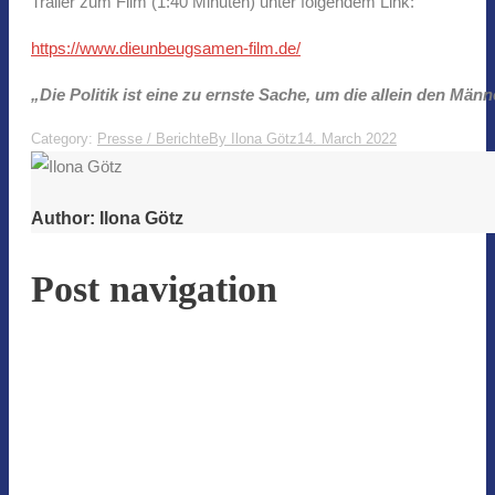
Trailer zum Film (1:40 Minuten) unter folgendem Link:
https://www.dieunbeugsamen-film.de/
„Die Politik ist eine zu ernste Sache,
um die allein den Männ
Category:
Presse / Berichte
By
Ilona Götz
14. March 2022
Author:
Ilona Götz
Post navigation