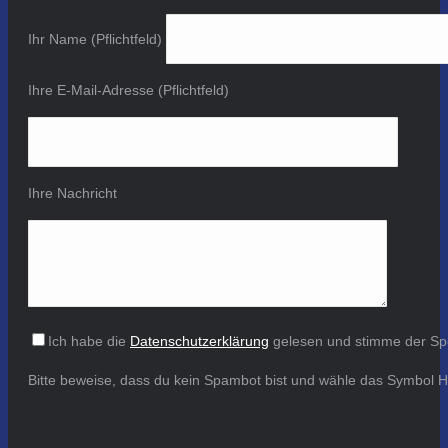
Ihr Name (Pflichtfeld)
Ihre E-Mail-Adresse (Pflichtfeld)
Ihre Nachricht
Ich habe die
Datenschutzerklärung
gelesen und stimme der Sp
Bitte beweise, dass du kein Spambot bist und wähle das Symbol
H