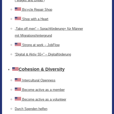
(‘Wages and Bread’)
Bicycle Repair Shop
Shop with a Heart
„Take off men“ – Sprachförderung+ für Männer
mit Migrationshintergrund
Strong at work – JobFlow
“Digital & Aktiv 55+” – Digitalförderung
Cohesion & Diversity
Intercultural Openness
Become active as a member
Become active as a volunteer
Durch Spenden helfen