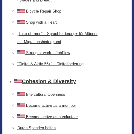
(‘Wages and Bread’)
Bicycle Repair Shop
Shop with a Heart
„Take off men“ – Sprachförderung+ für Männer
mit Migrationshintergrund
Strong at work – JobFlow
“Digital & Aktiv 55+” – Digitalförderung
Cohesion & Diversity
Intercultural Openness
Become active as a member
Become active as a volunteer
Durch Spenden helfen