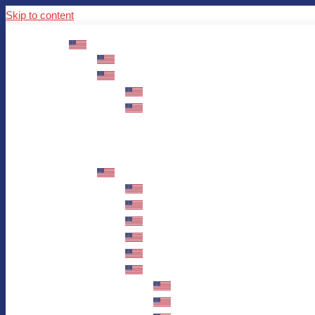
Skip to content
ABOUT US
Mission – Values – Sustainability
100 years AWO in Germany
The District’s Greetings
Founding and history
Fotowettbewerb “Zeige Herz”
Historische Nähstube / Verkaufsaktion
Videos zum Jubiläum
75 years AWO Fulda
Let us tell you what has happened in 7
Milestones
Anniversary Exhibition in Fulda Castle
Anniversary Exhibition/Framework P
Painting Competition “AWO AND ME”
Walk through Fulda and learn about 
Station 1: Erna Hosemans’s Apar
Station 2: AWO’s Office as of 19