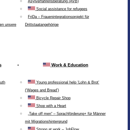
Asylverfahrensberatung (AVB)
Social assistance for refugees
FriDa – Frauenintegrationsprojekt für
ten unsere
Drittstaatangehörige
s
Work & Education
uth
Young professional help ‘Lohn & Brot’
(‘Wages and Bread’)
Bicycle Repair Shop
Shop with a Heart
„Take off men“ – Sprachförderung+ für Männer
mit Migrationshintergrund
Strong at work – JobFlow