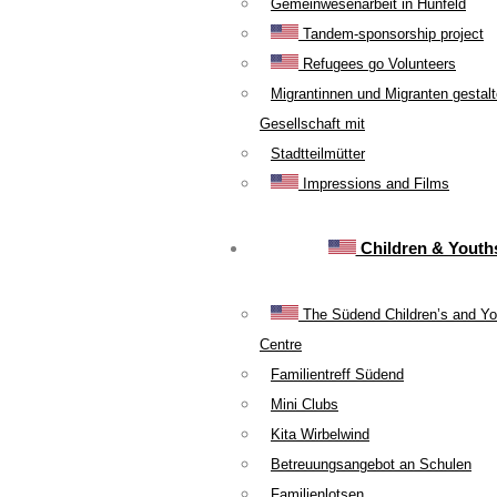
Gemeinwesenarbeit in Hünfeld
Tandem-sponsorship project
Refugees go Volunteers
Migrantinnen und Migranten gestal
Gesellschaft mit
Stadtteilmütter
Impressions and Films
Children & Youth
The Südend Children’s and Yo
Centre
Familientreff Südend
Mini Clubs
Kita Wirbelwind
Betreuungsangebot an Schulen
Familienlotsen