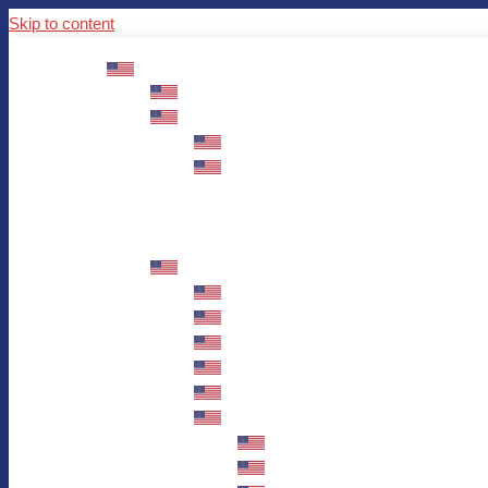
Skip to content
ABOUT US
Mission – Values – Sustainability
100 years AWO in Germany
The District’s Greetings
Founding and history
Fotowettbewerb “Zeige Herz”
Historische Nähstube / Verkaufsaktion
Videos zum Jubiläum
75 years AWO Fulda
Let us tell you what has happened in 7
Milestones
Anniversary Exhibition in Fulda Castle
Anniversary Exhibition/Framework P
Painting Competition “AWO AND ME”
Walk through Fulda and learn about 
Station 1: Erna Hosemans’s Apar
Station 2: AWO’s Office as of 19