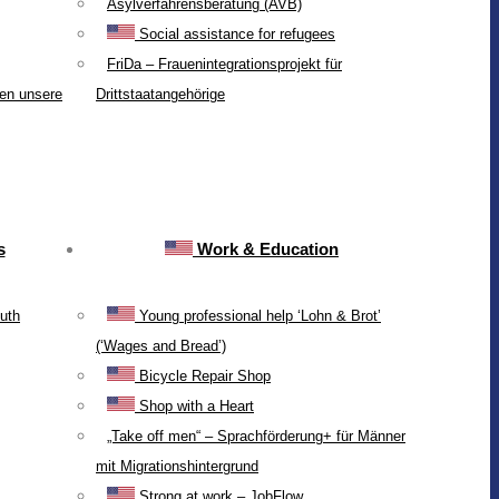
Asylverfahrensberatung (AVB)
Social assistance for refugees
FriDa – Frauenintegrationsprojekt für
ten unsere
Drittstaatangehörige
s
Work & Education
uth
Young professional help ‘Lohn & Brot’
(‘Wages and Bread’)
Bicycle Repair Shop
Shop with a Heart
„Take off men“ – Sprachförderung+ für Männer
mit Migrationshintergrund
Strong at work – JobFlow