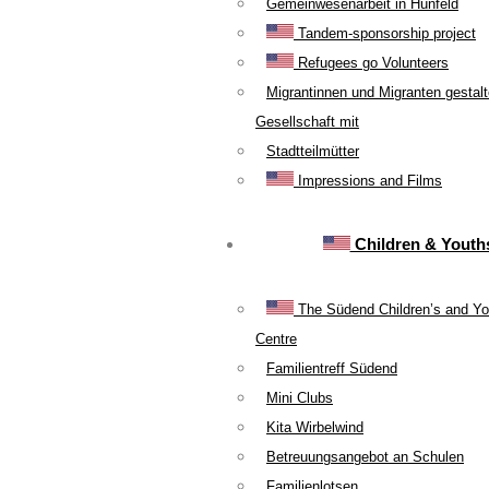
Gemeinwesenarbeit in Hünfeld
Tandem-sponsorship project
Refugees go Volunteers
Migrantinnen und Migranten gestal
Gesellschaft mit
Stadtteilmütter
Impressions and Films
Children & Youth
The Südend Children’s and Yo
Centre
Familientreff Südend
Mini Clubs
Kita Wirbelwind
Betreuungsangebot an Schulen
Familienlotsen