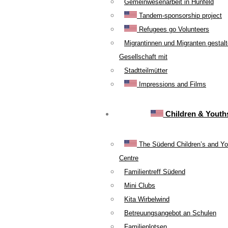
Gemeinwesenarbeit in Hünfeld
Tandem-sponsorship project
Refugees go Volunteers
Migrantinnen und Migranten gestal
Gesellschaft mit
Stadtteilmütter
Impressions and Films
Children & Youth
The Südend Children’s and Yo
Centre
Familientreff Südend
Mini Clubs
Kita Wirbelwind
Betreuungsangebot an Schulen
Familienlotsen