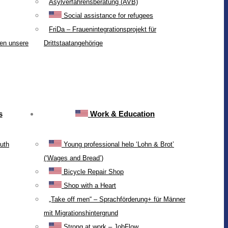
Asylverfahrensberatung (AVB)
Social assistance for refugees
FriDa – Frauenintegrationsprojekt für
ten unsere
Drittstaatangehörige
s
Work & Education
uth
Young professional help ‘Lohn & Brot’
(‘Wages and Bread’)
Bicycle Repair Shop
Shop with a Heart
„Take off men“ – Sprachförderung+ für Männer
mit Migrationshintergrund
Strong at work – JobFlow