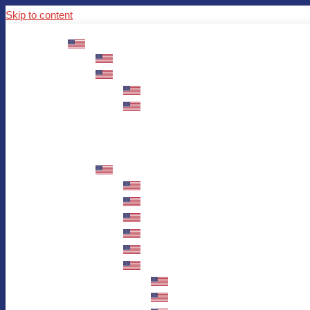
Skip to content
ABOUT US
Mission – Values – Sustainability
100 years AWO in Germany
The District’s Greetings
Founding and history
Fotowettbewerb “Zeige Herz”
Historische Nähstube / Verkaufsaktion
Videos zum Jubiläum
75 years AWO Fulda
Let us tell you what has happened in 7
Milestones
Anniversary Exhibition in Fulda Castle
Anniversary Exhibition/Framework P
Painting Competition “AWO AND ME”
Walk through Fulda and learn about 
Station 1: Erna Hosemans’s Apar
Station 2: AWO’s Office as of 19