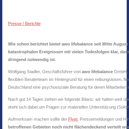
Presse / Berichte
Wie schon berichtet bietet awo lifebalance seit Mitte Augus
katastrophalen Ereignissen mit vielen Todesfolgen klar, da
dringend notwendig ist.
Wolfgang Stadler, Geschäftsführer von
awo
lifebalance
GmbH, be
flexiblen Beraterteam im Hintergrund für einen reibungslosen, fl
Deutschland eine psychosoziale Beratung für deren Mitarbeiter*
Nach gut 14 Tagen ziehen wir folgende Bilanz: wir hatten weit
dreht sich dabei um Fragen zur materiellen Unterstützung (Sofor
Aufmerksam machen sollte der
Flyer
, Pressemeldungen und Hi
betroffenen Gebieten noch nicht flächendeckend verteilt wu