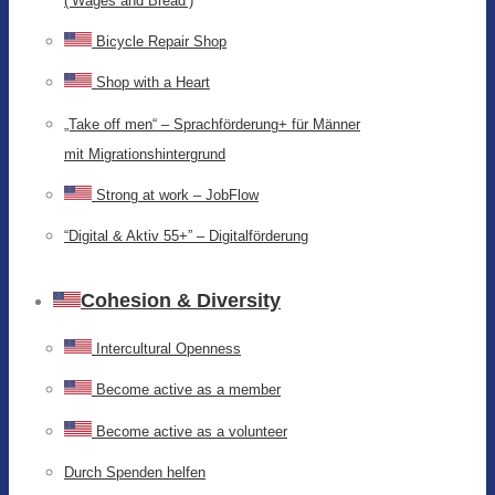
(‘Wages and Bread’)
Bicycle Repair Shop
Shop with a Heart
„Take off men“ – Sprachförderung+ für Männer
mit Migrationshintergrund
Strong at work – JobFlow
“Digital & Aktiv 55+” – Digitalförderung
Cohesion & Diversity
Intercultural Openness
Become active as a member
Become active as a volunteer
Durch Spenden helfen