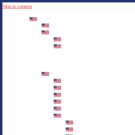
Skip to content
ABOUT US
Mission – Values – Sustainability
100 years AWO in Germany
The District’s Greetings
Founding and history
Fotowettbewerb “Zeige Herz”
Historische Nähstube / Verkaufsaktion
Videos zum Jubiläum
75 years AWO Fulda
Let us tell you what has happened in 7
Milestones
Anniversary Exhibition in Fulda Castle
Anniversary Exhibition/Framework P
Painting Competition “AWO AND ME”
Walk through Fulda and learn about 
Station 1: Erna Hosemans’s Apar
Station 2: AWO’s Office as of 19