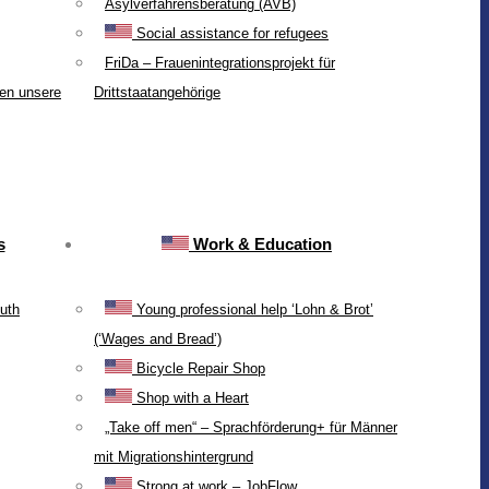
Asylverfahrensberatung (AVB)
Social assistance for refugees
FriDa – Frauenintegrationsprojekt für
ten unsere
Drittstaatangehörige
s
Work & Education
uth
Young professional help ‘Lohn & Brot’
(‘Wages and Bread’)
Bicycle Repair Shop
Shop with a Heart
„Take off men“ – Sprachförderung+ für Männer
mit Migrationshintergrund
Strong at work – JobFlow