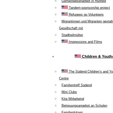
Gemeinwesenarbeit in Hünfeld
Tandem-sponsorship project
Refugees go Volunteers
Migrantinnen und Migranten gestal
Gesellschaft mit
Stadtteilmütter
Impressions and Films
Children & Youth
The Südend Children’s and Yo
Centre
Familientreff Südend
Mini Clubs
Kita Wirbelwind
Betreuungsangebot an Schulen
Familienlotsen