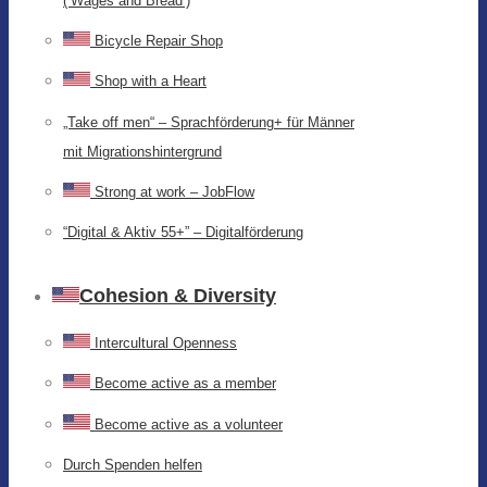
(‘Wages and Bread’)
Bicycle Repair Shop
Shop with a Heart
„Take off men“ – Sprachförderung+ für Männer
mit Migrationshintergrund
Strong at work – JobFlow
“Digital & Aktiv 55+” – Digitalförderung
Cohesion & Diversity
Intercultural Openness
Become active as a member
Become active as a volunteer
Durch Spenden helfen