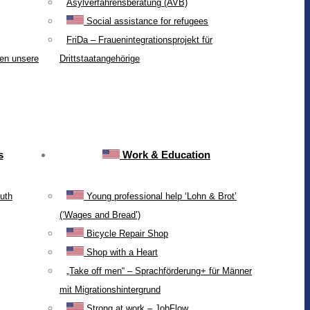
Asylverfahrensberatung (AVB)
Social assistance for refugees
FriDa – Frauenintegrationsprojekt für
ten unsere
Drittstaatangehörige
s
Work & Education
uth
Young professional help ‘Lohn & Brot’
(‘Wages and Bread’)
Bicycle Repair Shop
Shop with a Heart
„Take off men“ – Sprachförderung+ für Männer
mit Migrationshintergrund
Strong at work – JobFlow