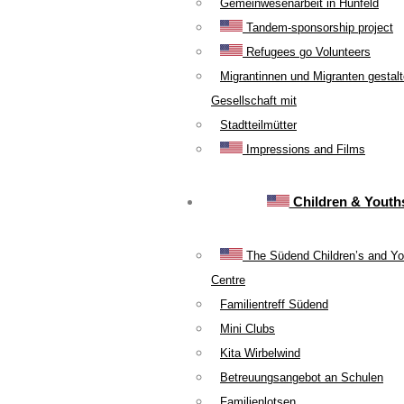
Gemeinwesenarbeit in Hünfeld
Tandem-sponsorship project
Refugees go Volunteers
Migrantinnen und Migranten gestal
Gesellschaft mit
Stadtteilmütter
Impressions and Films
Children & Youth
The Südend Children’s and Yo
Centre
Familientreff Südend
Mini Clubs
Kita Wirbelwind
Betreuungsangebot an Schulen
Familienlotsen