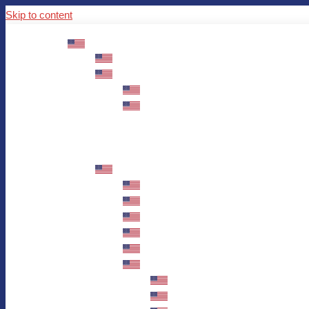
Skip to content
ABOUT US
Mission – Values – Sustainability
100 years AWO in Germany
The District’s Greetings
Founding and history
Fotowettbewerb “Zeige Herz”
Historische Nähstube / Verkaufsaktion
Videos zum Jubiläum
75 years AWO Fulda
Let us tell you what has happened in 7
Milestones
Anniversary Exhibition in Fulda Castle
Anniversary Exhibition/Framework P
Painting Competition “AWO AND ME”
Walk through Fulda and learn about 
Station 1: Erna Hosemans’s Apar
Station 2: AWO’s Office as of 19