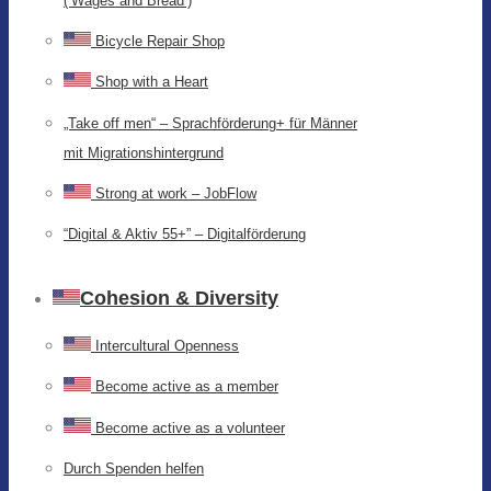
(‘Wages and Bread’)
Bicycle Repair Shop
Shop with a Heart
„Take off men“ – Sprachförderung+ für Männer
mit Migrationshintergrund
Strong at work – JobFlow
“Digital & Aktiv 55+” – Digitalförderung
Cohesion & Diversity
Intercultural Openness
Become active as a member
Become active as a volunteer
Durch Spenden helfen