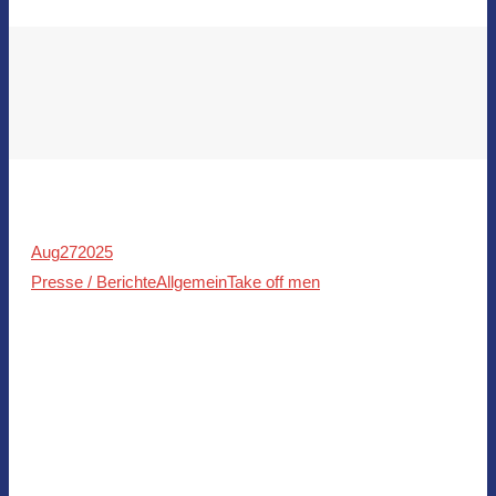
Aug
27
2025
Presse / Berichte
Allgemein
Take off men