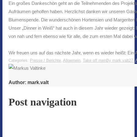
Ein großes Dankeschön geht an die Teilnehmenden des Projekts „
Aufräumen geholfen haben. Herzlichst danken wir unseren Gäste
Blumenspende. Die wunderschönen Hortensien und Margeriten hab
Unser „Dinner in Weiß“ hat auch in diesem Jahr wieder gezeigt
von nah und fern ebenso wie für alle, die zum ersten Mal dabei 
Wir freuen uns auf das nächste Jahr, wenn es wieder heißt: Ein 
Categories:
Presse / Berichte
,
Allgemein
,
Take off men
By
mark.valt
27. 
Author:
mark.valt
Post navigation