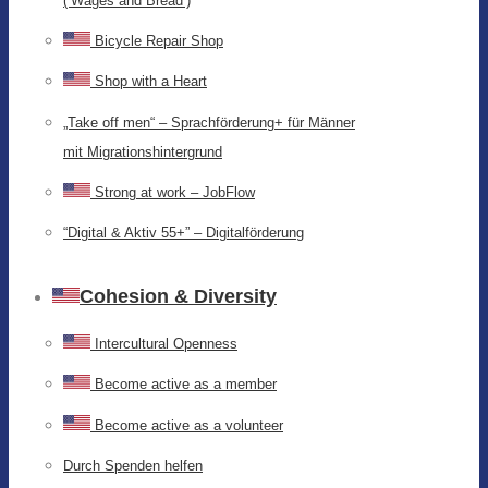
(‘Wages and Bread’)
Bicycle Repair Shop
Shop with a Heart
„Take off men“ – Sprachförderung+ für Männer
mit Migrationshintergrund
Strong at work – JobFlow
“Digital & Aktiv 55+” – Digitalförderung
Cohesion & Diversity
Intercultural Openness
Become active as a member
Become active as a volunteer
Durch Spenden helfen