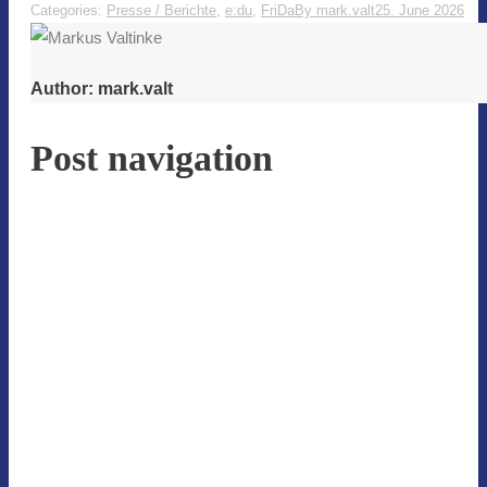
Categories:
Presse / Berichte
,
e:du
,
FriDa
By
mark.valt
25. June 2026
Author:
mark.valt
Post navigation