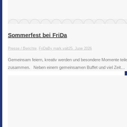
Sommerfest bei FriDa
Presse / Berichte
,
FriDa
By
mark.valt
25. June 2026
Gemeinsam feiern, kreativ werden und besondere Momente teile
zusammen. Neben einem gemeinsamen Buffet und viel Zeit…