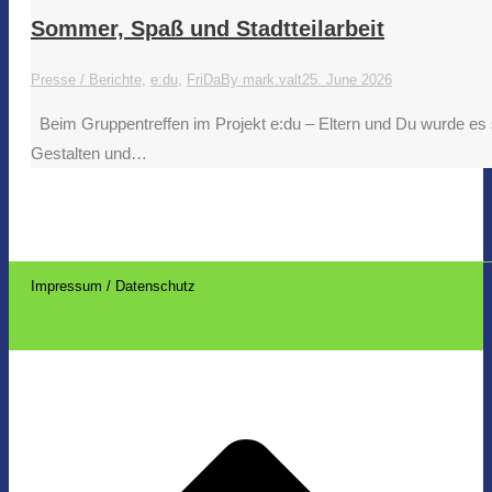
Sommer, Spaß und Stadtteilarbeit
Presse / Berichte
,
e:du
,
FriDa
By
mark.valt
25. June 2026
Beim Gruppentreffen im Projekt e:du – Eltern und Du wurde es 
Gestalten und…
Impressum / Datenschutz