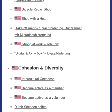
(‘Wages and Bread’)
Bicycle Repair Shop
Shop with a Heart
„Take off men“ – Sprachförderung+ für Männer
mit Migrationshintergrund
Strong at work – JobFlow
“Digital & Aktiv 55+” – Digitalförderung
Cohesion & Diversity
Intercultural Openness
Become active as a member
Become active as a volunteer
Durch Spenden helfen