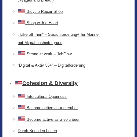
(‘Wages and Bread’)
Bicycle Repair Shop
Shop with a Heart
„Take off men“ – Sprachförderung+ für Männer
mit Migrationshintergrund
Strong at work – JobFlow
“Digital & Aktiv 55+” – Digitalförderung
Cohesion & Diversity
Intercultural Openness
Become active as a member
Become active as a volunteer
Durch Spenden helfen