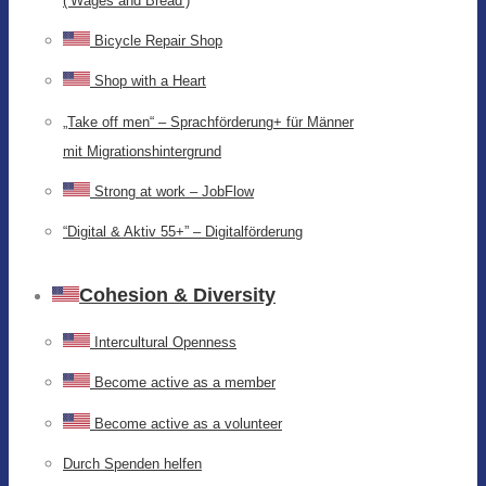
(‘Wages and Bread’)
Bicycle Repair Shop
Shop with a Heart
„Take off men“ – Sprachförderung+ für Männer
mit Migrationshintergrund
Strong at work – JobFlow
“Digital & Aktiv 55+” – Digitalförderung
Cohesion & Diversity
Intercultural Openness
Become active as a member
Become active as a volunteer
Durch Spenden helfen