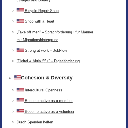
(‘Wages and Bread’)
Bicycle Repair Shop
Shop with a Heart
„Take off men“ – Sprachförderung+ für Männer
mit Migrationshintergrund
Strong at work – JobFlow
“Digital & Aktiv 55+” – Digitalförderung
Cohesion & Diversity
Intercultural Openness
Become active as a member
Become active as a volunteer
Durch Spenden helfen