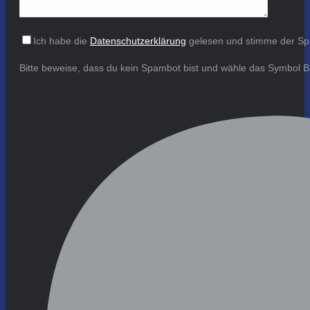
Ich habe die
Datenschutzerklärung
gelesen und stimme der Sp
Bitte beweise, dass du kein Spambot bist und wähle das Symbol
B