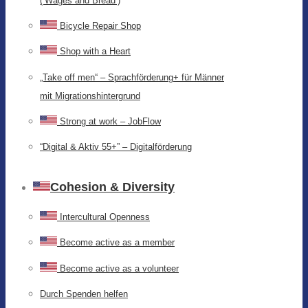
(‘Wages and Bread’)
Bicycle Repair Shop
Shop with a Heart
„Take off men“ – Sprachförderung+ für Männer
mit Migrationshintergrund
Strong at work – JobFlow
“Digital & Aktiv 55+” – Digitalförderung
Cohesion & Diversity
Intercultural Openness
Become active as a member
Become active as a volunteer
Durch Spenden helfen