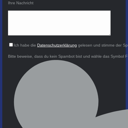
Ihre Nachricht
Ich habe die
Datenschutzerklärung
gelesen und stimme der Sp
Bitte beweise, dass du kein Spambot bist und wähle das Symbol
F