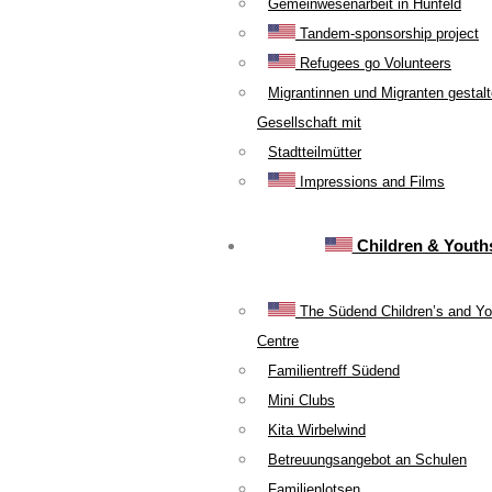
Gemeinwesenarbeit in Hünfeld
Tandem-sponsorship project
Refugees go Volunteers
Migrantinnen und Migranten gestal
Gesellschaft mit
Stadtteilmütter
Impressions and Films
Children & Youth
The Südend Children’s and Yo
Centre
Familientreff Südend
Mini Clubs
Kita Wirbelwind
Betreuungsangebot an Schulen
Familienlotsen