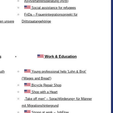
Asylverfahrensberatung (AVB)
Social assistance for refugees
FriDa – Frauenintegrationsprojekt für
ten unsere
Drittstaatangehörige
s
Work & Education
uth
Young professional help ‘Lohn & Brot’
(‘Wages and Bread’)
Bicycle Repair Shop
Shop with a Heart
„Take off men“ – Sprachförderung+ für Männer
mit Migrationshintergrund
Strong at work – JobFlow