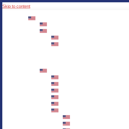
Skip to content
ABOUT US
Mission – Values – Sustainability
100 years AWO in Germany
The District’s Greetings
Founding and history
Fotowettbewerb “Zeige Herz”
Historische Nähstube / Verkaufsaktion
Videos zum Jubiläum
75 years AWO Fulda
Let us tell you what has happened in 7
Milestones
Anniversary Exhibition in Fulda Castle
Anniversary Exhibition/Framework P
Painting Competition “AWO AND ME”
Walk through Fulda and learn about 
Station 1: Erna Hosemans’s Apar
Station 2: AWO’s Office as of 19