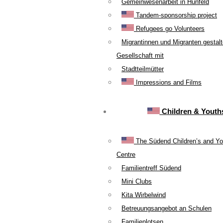
Gemeinwesenarbeit in Hünfeld
Tandem-sponsorship project
Refugees go Volunteers
Migrantinnen und Migranten gestal
Gesellschaft mit
Stadtteilmütter
Impressions and Films
Children & Youth
The Südend Children’s and Yo
Centre
Familientreff Südend
Mini Clubs
Kita Wirbelwind
Betreuungsangebot an Schulen
Familienlotsen