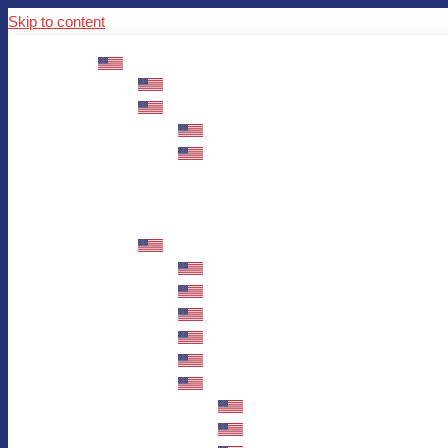
Skip to content
ABOUT US
Mission – Values – Sustainability
100 years AWO in Germany
The District’s Greetings
Founding and history
Fotowettbewerb “Zeige Herz”
Historische Nähstube / Verkaufsaktion
Videos zum Jubiläum
75 years AWO Fulda
Let us tell you what has happened in 7
Milestones
Anniversary Exhibition in Fulda Castle
Anniversary Exhibition/Framework P
Painting Competition “AWO AND ME”
Walk through Fulda and learn about 
Station 1: Erna Hosemans’s Apar
Station 2: AWO’s Office as of 19