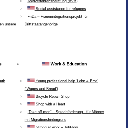
Asylverfahrensberatung (AVB)
Social assistance for refugees
FriDa – Frauenintegrationsprojekt für
ten unsere
Drittstaatangehörige
s
Work & Education
uth
Young professional help ‘Lohn & Brot’
(‘Wages and Bread’)
Bicycle Repair Shop
Shop with a Heart
„Take off men“ – Sprachförderung+ für Männer
mit Migrationshintergrund
Strong at work – JobFlow