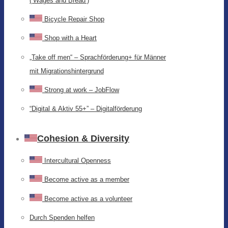
(‘Wages and Bread’)
Bicycle Repair Shop
Shop with a Heart
„Take off men“ – Sprachförderung+ für Männer
mit Migrationshintergrund
Strong at work – JobFlow
“Digital & Aktiv 55+” – Digitalförderung
Cohesion & Diversity
Intercultural Openness
Become active as a member
Become active as a volunteer
Durch Spenden helfen