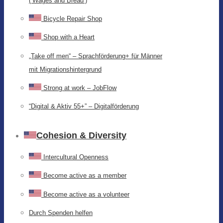
(‘Wages and Bread’)
Bicycle Repair Shop
Shop with a Heart
„Take off men“ – Sprachförderung+ für Männer
mit Migrationshintergrund
Strong at work – JobFlow
“Digital & Aktiv 55+” – Digitalförderung
Cohesion & Diversity
Intercultural Openness
Become active as a member
Become active as a volunteer
Durch Spenden helfen