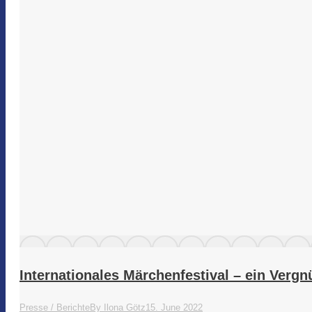
Internationales Märchenfestival – ein Vergnü
Presse / Berichte
By
Ilona Götz
15. June 2022