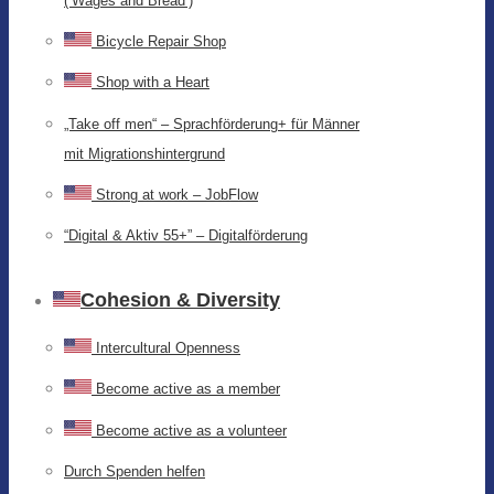
(‘Wages and Bread’)
Bicycle Repair Shop
Shop with a Heart
„Take off men“ – Sprachförderung+ für Männer
mit Migrationshintergrund
Strong at work – JobFlow
“Digital & Aktiv 55+” – Digitalförderung
Cohesion & Diversity
Intercultural Openness
Become active as a member
Become active as a volunteer
Durch Spenden helfen