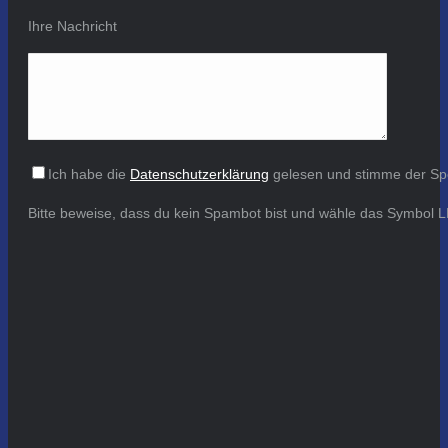
Ihre Nachricht
Ich habe die
Datenschutzerklärung
gelesen und stimme der Sp
Bitte beweise, dass du kein Spambot bist und wähle das Symbol
L