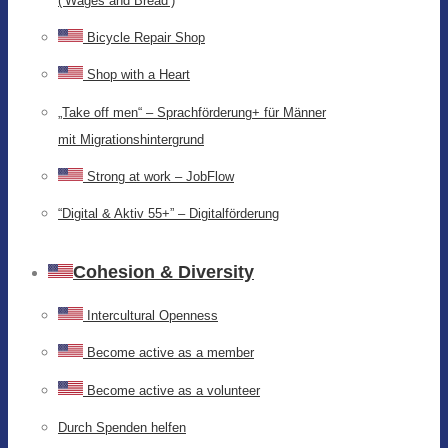
(‘Wages and Bread’)
Bicycle Repair Shop
Shop with a Heart
„Take off men“ – Sprachförderung+ für Männer
mit Migrationshintergrund
Strong at work – JobFlow
“Digital & Aktiv 55+” – Digitalförderung
Cohesion & Diversity
Intercultural Openness
Become active as a member
Become active as a volunteer
Durch Spenden helfen