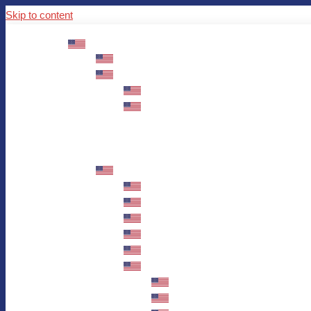
Skip to content
ABOUT US
Mission – Values – Sustainability
100 years AWO in Germany
The District’s Greetings
Founding and history
Fotowettbewerb “Zeige Herz”
Historische Nähstube / Verkaufsaktion
Videos zum Jubiläum
75 years AWO Fulda
Let us tell you what has happened in 7
Milestones
Anniversary Exhibition in Fulda Castle
Anniversary Exhibition/Framework P
Painting Competition “AWO AND ME”
Walk through Fulda and learn about 
Station 1: Erna Hosemans’s Apar
Station 2: AWO’s Office as of 19