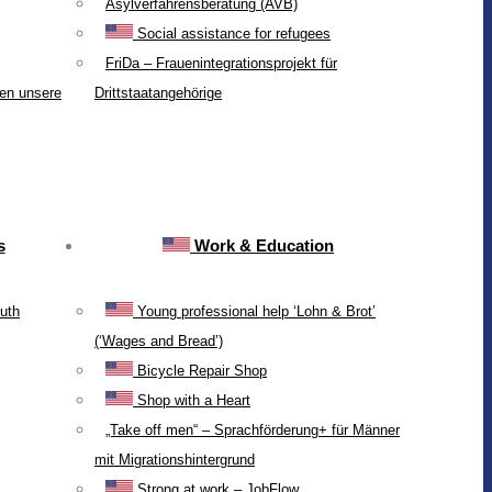
Asylverfahrensberatung (AVB)
Social assistance for refugees
FriDa – Frauenintegrationsprojekt für
ten unsere
Drittstaatangehörige
s
Work & Education
uth
Young professional help ‘Lohn & Brot’
(‘Wages and Bread’)
Bicycle Repair Shop
Shop with a Heart
„Take off men“ – Sprachförderung+ für Männer
mit Migrationshintergrund
Strong at work – JobFlow