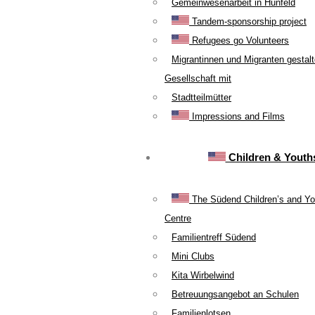
Gemeinwesenarbeit in Hünfeld
Tandem-sponsorship project
Refugees go Volunteers
Migrantinnen und Migranten gestal
Gesellschaft mit
Stadtteilmütter
Impressions and Films
Children & Youth
The Südend Children’s and Yo
Centre
Familientreff Südend
Mini Clubs
Kita Wirbelwind
Betreuungsangebot an Schulen
Familienlotsen