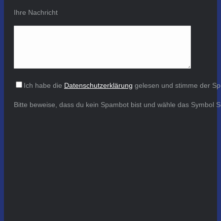
Ihre Nachricht
Ich habe die
Datenschutzerklärung
gelesen und stimme der Sp
Bitte beweise, dass du kein Spambot bist und wähle das Symbol
S