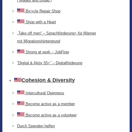
(‘Wages and Bread’)
Bicycle Repair Shop
Shop with a Heart
„Take off men“ – Sprachförderung+ für Männer
mit Migrationshintergrund
Strong at work – JobFlow
“Digital & Aktiv 55+” – Digitalförderung
Cohesion & Diversity
Intercultural Openness
Become active as a member
Become active as a volunteer
Durch Spenden helfen