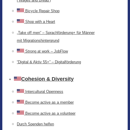
(‘Wages and Bread’)
Bicycle Repair Shop
Shop with a Heart
„Take off men“ – Sprachförderung+ für Männer
mit Migrationshintergrund
Strong at work – JobFlow
“Digital & Aktiv 55+” – Digitalförderung
Cohesion & Diversity
Intercultural Openness
Become active as a member
Become active as a volunteer
Durch Spenden helfen