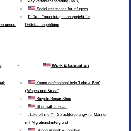
Asylverfahrensberatung (AVB)
Social assistance for refugees
FriDa – Frauenintegrationsprojekt für
ten unsere
Drittstaatangehörige
s
Work & Education
uth
Young professional help ‘Lohn & Brot’
(‘Wages and Bread’)
Bicycle Repair Shop
Shop with a Heart
„Take off men“ – Sprachförderung+ für Männer
mit Migrationshintergrund
Strong at work – JobFlow