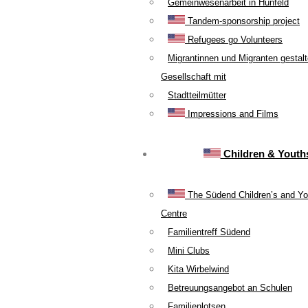
Gemeinwesenarbeit in Hünfeld
Tandem-sponsorship project
Refugees go Volunteers
Migrantinnen und Migranten gestal
Gesellschaft mit
Stadtteilmütter
Impressions and Films
Children & Youth
The Südend Children’s and Yo
Centre
Familientreff Südend
Mini Clubs
Kita Wirbelwind
Betreuungsangebot an Schulen
Familienlotsen