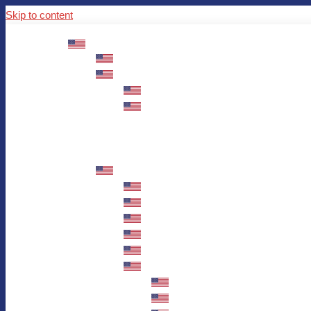
Skip to content
ABOUT US
Mission – Values – Sustainability
100 years AWO in Germany
The District’s Greetings
Founding and history
Fotowettbewerb “Zeige Herz”
Historische Nähstube / Verkaufsaktion
Videos zum Jubiläum
75 years AWO Fulda
Let us tell you what has happened in 7
Milestones
Anniversary Exhibition in Fulda Castle
Anniversary Exhibition/Framework P
Painting Competition “AWO AND ME”
Walk through Fulda and learn about 
Station 1: Erna Hosemans’s Apar
Station 2: AWO’s Office as of 19