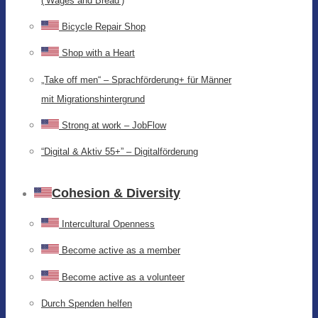
(‘Wages and Bread’)
Bicycle Repair Shop
Shop with a Heart
„Take off men“ – Sprachförderung+ für Männer
mit Migrationshintergrund
Strong at work – JobFlow
“Digital & Aktiv 55+” – Digitalförderung
Cohesion & Diversity
Intercultural Openness
Become active as a member
Become active as a volunteer
Durch Spenden helfen