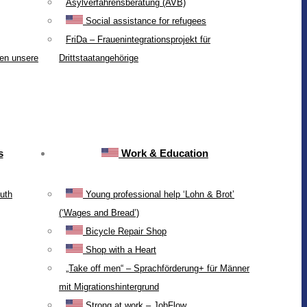
Asylverfahrensberatung (AVB)
Social assistance for refugees
FriDa – Frauenintegrationsprojekt für
ten unsere
Drittstaatangehörige
s
Work & Education
uth
Young professional help ‘Lohn & Brot’
(‘Wages and Bread’)
Bicycle Repair Shop
Shop with a Heart
„Take off men“ – Sprachförderung+ für Männer
mit Migrationshintergrund
Strong at work – JobFlow