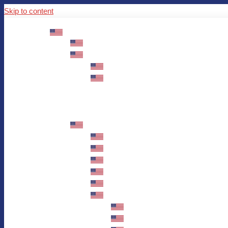
Skip to content
ABOUT US
Mission – Values – Sustainability
100 years AWO in Germany
The District’s Greetings
Founding and history
Fotowettbewerb “Zeige Herz”
Historische Nähstube / Verkaufsaktion
Videos zum Jubiläum
75 years AWO Fulda
Let us tell you what has happened in 7
Milestones
Anniversary Exhibition in Fulda Castle
Anniversary Exhibition/Framework P
Painting Competition “AWO AND ME”
Walk through Fulda and learn about 
Station 1: Erna Hosemans’s Apar
Station 2: AWO’s Office as of 19