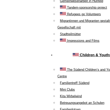
Gemeinwesenarbeit in Hünfeld
Tandem-sponsorship project
Refugees go Volunteers
Migrantinnen und Migranten gestal
Gesellschaft mit
Stadtteilmütter
Impressions and Films
Children & Youth
The Südend Children’s and Yo
Centre
Familientreff Südend
Mini Clubs
Kita Wirbelwind
Betreuungsangebot an Schulen
Familienlotsen