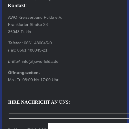
Kontakt:
AWO Kreisverband Fulda e.V.
Frankfurter Straße 28
36043 Fulda
Telefon:
0661 480045-0
Fax:
0661 480045-21
E-Mail:
info(at)awo-fulda.de
Öffnungszeiten:
Mo.-Fr. 08:00 bis 17:00 Uhr
IHRE NACHRICHT AN UNS: