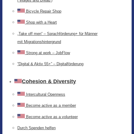
(‘Wages and Bread’)
Bicycle Repair Shop
Shop with a Heart
„Take off men“ – Sprachförderung+ für Männer
mit Migrationshintergrund
Strong at work – JobFlow
“Digital & Aktiv 55+” – Digitalförderung
Cohesion & Diversity
Intercultural Openness
Become active as a member
Become active as a volunteer
Durch Spenden helfen