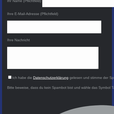
Ihr Name (Pflichtfeld)
Ihre E-Mail-Adresse (Pflichtfeld)
Ihre Nachricht
Ich habe die
Datenschutzerklärung
gelesen und stimme der Sp
Bitte beweise, dass du kein Spambot bist und wähle das Symbol
T