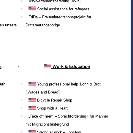
Asylverfahrensberatung (AVB)
Social assistance for refugees
FriDa – Frauenintegrationsprojekt für
ten unsere
Drittstaatangehörige
s
Work & Education
uth
Young professional help ‘Lohn & Brot’
(‘Wages and Bread’)
Bicycle Repair Shop
Shop with a Heart
„Take off men“ – Sprachförderung+ für Männer
mit Migrationshintergrund
Strong at work – JobFlow