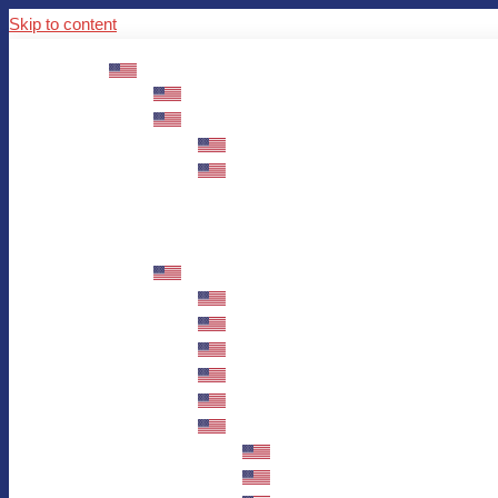
Skip to content
ABOUT US
Mission – Values – Sustainability
100 years AWO in Germany
The District’s Greetings
Founding and history
Fotowettbewerb “Zeige Herz”
Historische Nähstube / Verkaufsaktion
Videos zum Jubiläum
75 years AWO Fulda
Let us tell you what has happened in 7
Milestones
Anniversary Exhibition in Fulda Castle
Anniversary Exhibition/Framework P
Painting Competition “AWO AND ME”
Walk through Fulda and learn about 
Station 1: Erna Hosemans’s Apar
Station 2: AWO’s Office as of 19