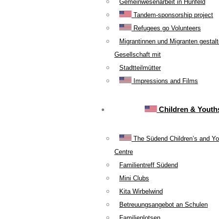
Gemeinwesenarbeit in Hünfeld
Tandem-sponsorship project
Refugees go Volunteers
Migrantinnen und Migranten gestal
Gesellschaft mit
Stadtteilmütter
Impressions and Films
Children & Youth
The Südend Children’s and Yo
Centre
Familientreff Südend
Mini Clubs
Kita Wirbelwind
Betreuungsangebot an Schulen
Familienlotsen