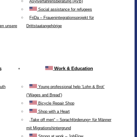
Asylverfahrensberatung (AVB)
Social assistance for refugees
FriDa – Frauenintegrationsprojekt für
ten unsere
Drittstaatangehörige
s
Work & Education
uth
Young professional help ‘Lohn & Brot’
(‘Wages and Bread’)
Bicycle Repair Shop
Shop with a Heart
„Take off men“ – Sprachförderung+ für Männer
mit Migrationshintergrund
Strong at work – JobFlow