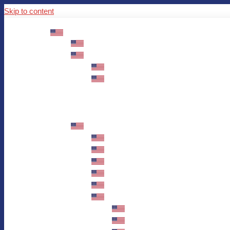
Skip to content
ABOUT US
Mission – Values – Sustainability
100 years AWO in Germany
The District’s Greetings
Founding and history
Fotowettbewerb “Zeige Herz”
Historische Nähstube / Verkaufsaktion
Videos zum Jubiläum
75 years AWO Fulda
Let us tell you what has happened in 7
Milestones
Anniversary Exhibition in Fulda Castle
Anniversary Exhibition/Framework P
Painting Competition “AWO AND ME”
Walk through Fulda and learn about 
Station 1: Erna Hosemans’s Apar
Station 2: AWO’s Office as of 19