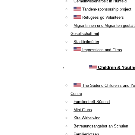
Gemeinwesenarbeit in Hünfeld
Tandem-sponsorship project
Refugees go Volunteers
Migrantinnen und Migranten gestal
Gesellschaft mit
Stadtteilmütter
Impressions and Films
Children & Youth
The Südend Children’s and Yo
Centre
Familientreff Südend
Mini Clubs
Kita Wirbelwind
Betreuungsangebot an Schulen
Familienlotsen