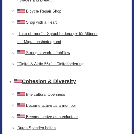
(‘Wages and Bread’)
Bicycle Repair Shop
Shop with a Heart
„Take off men“ – Sprachförderung+ für Männer
mit Migrationshintergrund
Strong at work – JobFlow
“Digital & Aktiv 55+” – Digitalförderung
Cohesion & Diversity
Intercultural Openness
Become active as a member
Become active as a volunteer
Durch Spenden helfen