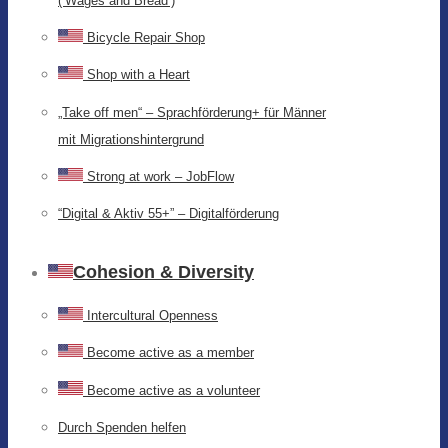
(‘Wages and Bread’)
Bicycle Repair Shop
Shop with a Heart
„Take off men“ – Sprachförderung+ für Männer
mit Migrationshintergrund
Strong at work – JobFlow
“Digital & Aktiv 55+” – Digitalförderung
Cohesion & Diversity
Intercultural Openness
Become active as a member
Become active as a volunteer
Durch Spenden helfen